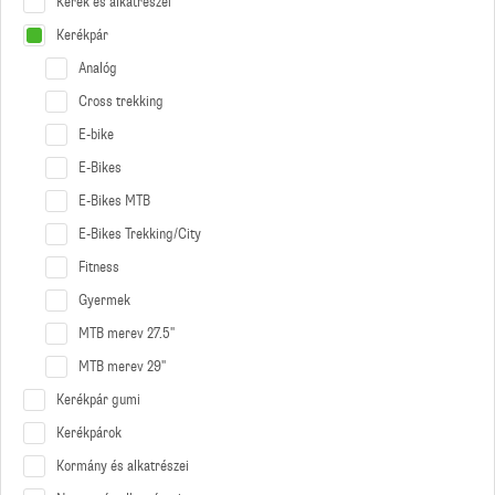
Kerék és alkatrészei
Kerékpár
Analóg
Cross trekking
E-bike
E-Bikes
E-Bikes MTB
E-Bikes Trekking/City
Fitness
Gyermek
MTB merev 27.5''
MTB merev 29''
Kerékpár gumi
Kerékpárok
Kormány és alkatrészei