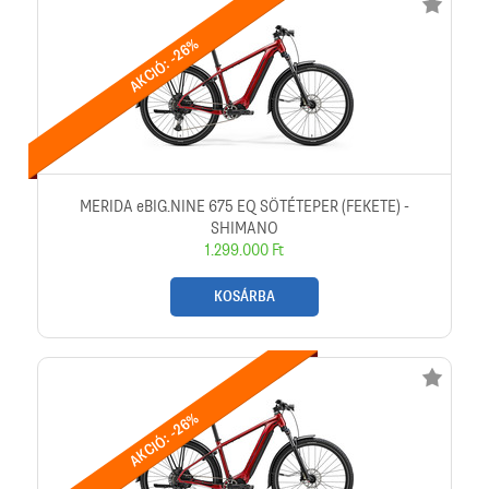
AKCIÓ: -26%
MERIDA eBIG.NINE 675 EQ SÖTÉTEPER (FEKETE) -
SHIMANO
1.299.000 Ft
KOSÁRBA
AKCIÓ: -26%