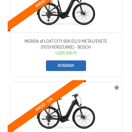
AKCIÓ: -15%
MERIDA eFLOAT CITY 600 EQ I2 METÁLFEKETE
(FEGYVERSZÜRKE) - BOSCH
1.629.000 Ft
KOSÁRBA
AKCIÓ: -15%