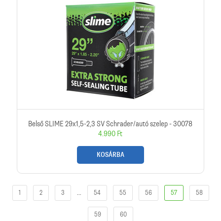
Belső SLIME 29x1,5-2,3 SV Schrader/autó szelep - 30078
4.990 Ft
KOSÁRBA
1
2
3
...
54
55
56
57
58
59
60