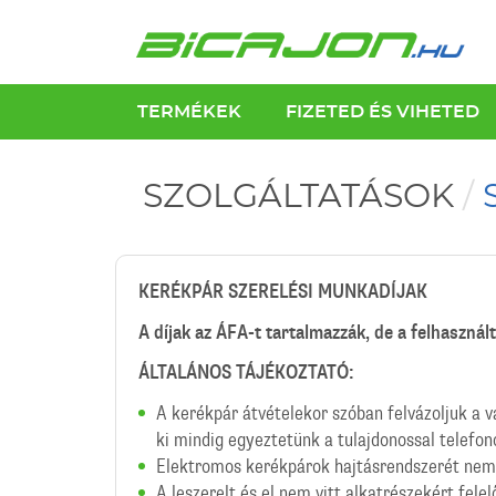
TERMÉKEK
FIZETED ÉS VIHETED
SZOLGÁLTATÁSOK
/
KERÉKPÁR SZERELÉSI MUNKADÍJAK
A díjak az ÁFA-t tartalmazzák, de a felhasznál
ÁLTALÁNOS TÁJÉKOZTATÓ:
A kerékpár átvételekor szóban felvázoljuk a v
ki mindig egyeztetünk a tulajdonossal telefon
Elektromos kerékpárok hajtásrendszerét nem 
A leszerelt és el nem vitt alkatrészekért fele