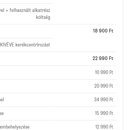
l + felhasznált alkatrész
költség
18 900 Ft
 KIVÉVE kerékcentrírozást
22 990 Ft
10 990 Ft
20 990 Ft
sel
34 990 Ft
se
15 990 Ft
üzembehelyezése
12 990 Ft