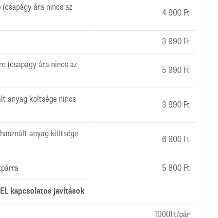
 (csapágy ára nincs az
4 900 Ft
3 990 Ft
re (csapágy ára nincs az
5 990 Ft
ált anyag költsége nincs
3 990 Ft
lhasznált anyag költsége
6 900 Ft
kpárra
5 800 Ft
 kapcsolatos javítások
1000Ft/pár