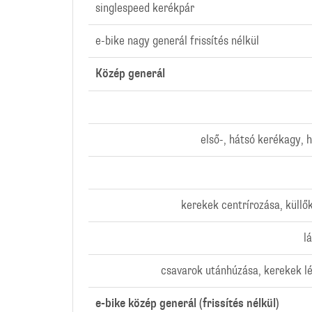
singlespeed kerékpár
e-bike nagy generál frissítés nélkül
Közép generál
első-, hátsó kerékagy, 
kerekek centrírozása, küll
l
csavarok utánhúzása, kerekek l
e-bike közép generál (frissítés nélkül)