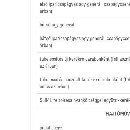
első iparicsapágyas agy generál, csapágycsere
árban)
hátsó agy generál
hátsó iparicsapágyas agy generál, csapágycse
árban)
tubelessítés új kerékre darabonként (felhaszn
az árban)
tubelessítés használt kerékre darabonként (fe
nincs az árban)
SLIME feltöltésa nyagköltséggel együtt -keré
HAJTÓMŰVEL
pedál csere