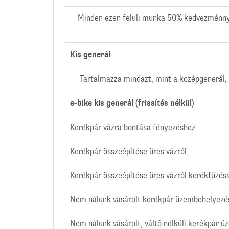
Minden ezen felüli munka 50% kedvezménnye
Kis generál
Tartalmazza mindazt, mint a középgenerál,
e-bike kis generál (frissítés nélkül)
Kerékpár vázra bontása fényezéshez
Kerékpár összeépítése üres vázról
Kerékpár összeépítése üres vázról kerékfűzés
Nem nálunk vásárolt kerékpár üzembehelyezé
Nem nálunk vásárolt, váltó nélküli kerékpár 