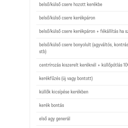
belső/külső csere hozott kerékbe
belső/külső csere kerékpáron
belső/külső csere kerékpáron + fékállítás ha 
belső/külső csere bonyolult (agyváltós, kontrá
stb)
centrírozás kiszerelt keréknél + küllőpótlás 10
kerékfűzés (új vagy bontott)
küllők kicsípése kerékben
kerék bontás
első agy generál