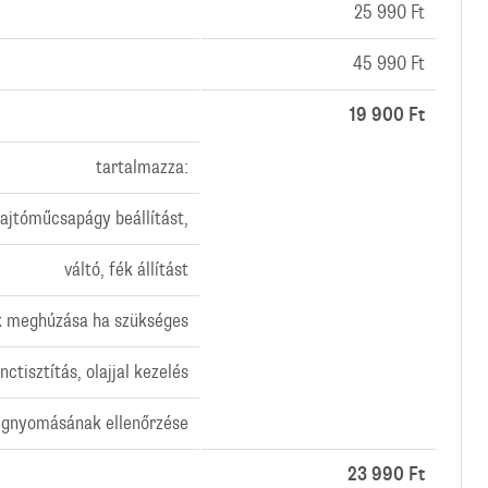
25 990 Ft
45 990 Ft
19 900 Ft
tartalmazza:
hajtóműcsapágy beállítást,
váltó, fék állítást
ők meghúzása ha szükséges
ánctisztítás, olajjal kezelés
égnyomásának ellenőrzése
23 990 Ft