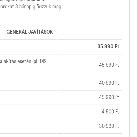
párokat 3 hónapig őrizzük meg.
GENERÁL JAVÍTÁSOK
35 990 Ft
lakítás esetén (pl. Di2,
45 990 Ft
40 990 Ft
45 990 Ft
4 500 Ft
30 990 Ft