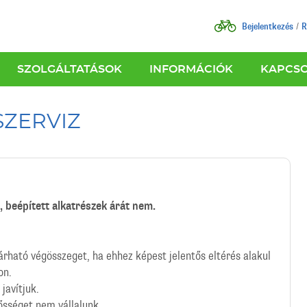
Bejelentkezés
R
SZOLGÁLTATÁSOK
INFORMÁCIÓK
KAPCS
SZERVIZ
t, beépített alkatrészek árát nem.
árható végösszeget, ha ehhez képest jelentős eltérés alakul
on.
javítjuk.
lősséget nem vállalunk.