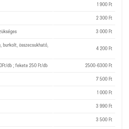
1 900 Ft
2 300 Ft
szükséges
3 000 Ft
s, burkolt, összecsukható,
4 200 Ft
0Ft/db ; fekete 250 Ft/db
2500-6300 Ft
7 500 Ft
1 000 Ft
3 990 Ft
3 500 Ft