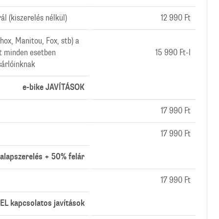
l (kiszerelés nélkül)
12 990 Ft
Shox, Manitou, Fox, stb) a
at minden esetben
15 990 Ft-l
sárlóinknak
e-bike JAVÍTÁSOK
17 990 Ft
17 990 Ft
alapszerelés + 50% felár
17 990 Ft
L kapcsolatos javítások