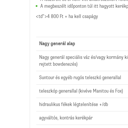
A megbeszélt időponton túl itt hagyott kerék
<td">4 800 Ft + ha kell csapágy
Nagy generál alap
Nagy generál speciális váz és/vagy kormány kia
rejtett bowdenezés)
Suntour és egyéb rugós teleszkó generallal
teleszkóp generallal (kivéve Manitou és Fox)
hidraulikus fékek légtelenítése +/db
agyváltós, kontrás kerékpár