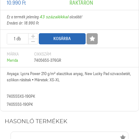
10.990 Ft
RAKTÁRON
Ez a termék jelenleg
43 százalékkal
olcsóbb!
Eredeti ár: 18.990 Ft
KOSÁRBA
MÁRKA
CIKKSZÁM
Merida
740565S-376GR
Anyaga: Lycra Power 210 g/m² elasztikus anyag, New Lucky Pad szivacsbetét,
szilikon rátétek • Méretek: XS–XL
740555XS-190PK
740555S-190PK
HASONLÓ TERMÉKEK