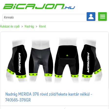
Keresés
Ruházat és cipõ
Nadrág
Rövid
Nadrág MERIDA 376 rövid zöld/fekete kantár nélkül -
740565-376GR