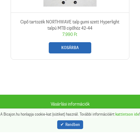
Cipő tartozék NORTHWAVE talp gumi szett Hyperlight
talpú MTB cipőhöz 42-44
7.990 Ft
KOSÁRBA
Vásárlási információk
Szállítási és fizetési információk
A Bicajon.hu honlapja cookie-kat (sütiket) használ. További információért
kattintson ide
!
Általános szerződési feltételek
Sütik
Rendben