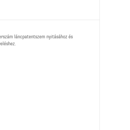
erszám láncpatentszem nyitásához és
eléshez.