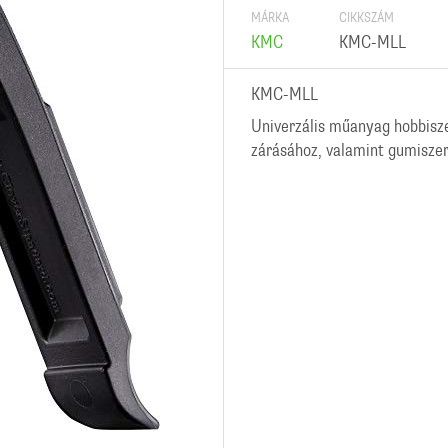
MÁRKA
CIKKSZÁM
KMC
KMC-MLL
KMC-MLL
Univerzális műanyag hobbisz
zárásához, valamint gumiszer