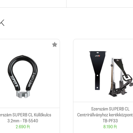
K
Szerszám SUPERB CL
erszám SUPERB CL Küllőkulcs
Centrírállványhoz kerékközponto
3.2mm - TB-5540
TB-PF33
2.690 Ft
8.190 Ft