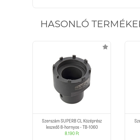
HASONLÓ TERMÉKE
Szerszám SUPERB CL Középrész
Sz
leszedő 8-hornyos - TB-1060
8.190 Ft