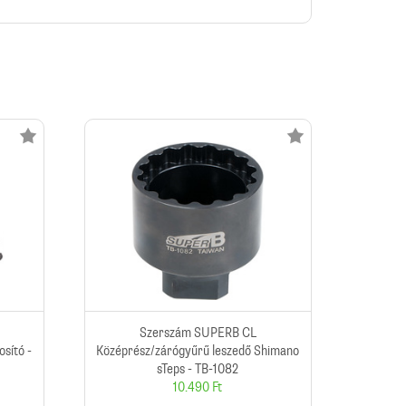
Szerszám SUPERB CL
sító -
Középrész/zárógyűrű leszedő Shimano
sTeps - TB-1082
10.490 Ft