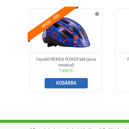
AKCIÓ: -26%
Fejvédő MERIDA POWER kék (piros
mintával)
7.490 Ft
KOSÁRBA
Vásárlási információk
Szállítási és fizetési információk