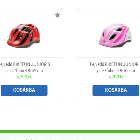
Fejvédő BIKEFUN JUNIOR S
Fejvédő BIKEFUN JUNIOR 
piros/fehé 48-52 cm
pink/fehér 48-52 cm
5.790 Ft
5.790 Ft
KOSÁRBA
KOSÁRBA
Általános szerződési feltételek
Sütik