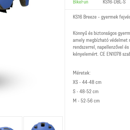
BikeFun
KS16-DBL-S
KS16 Breeze – gyermek fejvé
Könnyű és biztonságos gyerm
amely megbízható védelmet n
rendszerrel, napellenzővel és
kényelemért. CE EN1078 szab
Méretek:
XS - 44-48 cm
S - 48-52 cm
M - 52-56 cm