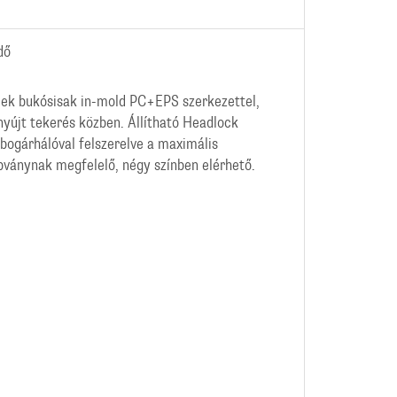
dő
ek bukósisak in-mold PC+EPS szerkezettel,
yújt tekerés közben. Állítható Headlock
 bogárhálóval felszerelve a maximális
ványnak megfelelő, négy színben elérhető.