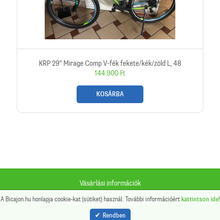
KRP 29" Mirage Comp V-fék fekete/kék/zöld L, 48
144.900 Ft
KOSÁRBA
Vásárlási információk
Szállítási és fizetési információk
A Bicajon.hu honlapja cookie-kat (sütiket) használ. További információért
kattintson ide
!
Általános szerződési feltételek
Sütik
Rendben