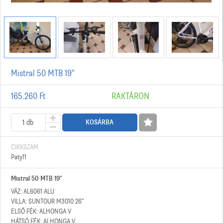
Mistral 50 MTB 19"
165.260 Ft
RAKTÁRON
KOSÁRBA
CIKKSZÁM
Paty11
Mistral 50 MTB 19"
VÁZ: AL6061 ALU
VILLA: SUNTOUR M3010 26"
ELSŐ FÉK: ALHONGA V
HÁTSÓ FÉK: ALHONGA V