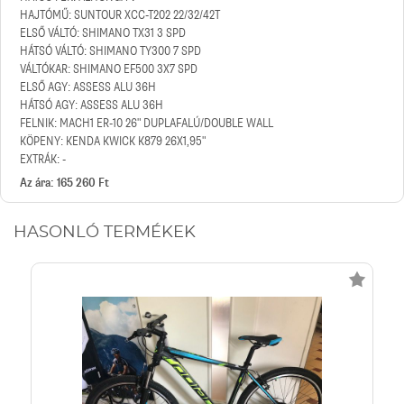
HAJTÓMŰ: SUNTOUR XCC-T202 22/32/42T
ELSŐ VÁLTÓ: SHIMANO TX31 3 SPD
HÁTSÓ VÁLTÓ: SHIMANO TY300 7 SPD
VÁLTÓKAR: SHIMANO EF500 3X7 SPD
ELSŐ AGY: ASSESS ALU 36H
HÁTSÓ AGY: ASSESS ALU 36H
FELNIK: MACH1 ER-10 26" DUPLAFALÚ/DOUBLE WALL
KÖPENY: KENDA KWICK K879 26X1,95"
EXTRÁK: -
Az ára: 165 260 Ft
HASONLÓ TERMÉKEK