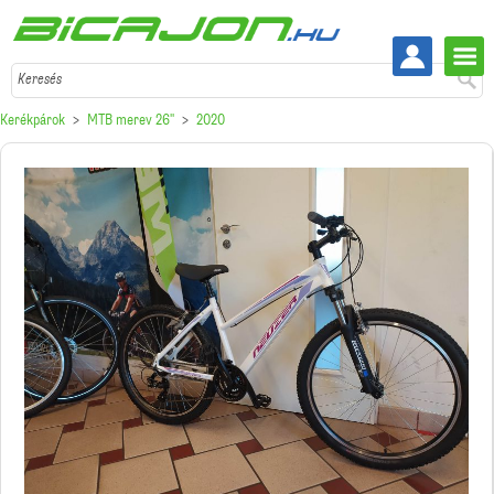
Keresés
Kerékpárok
MTB merev 26''
2020